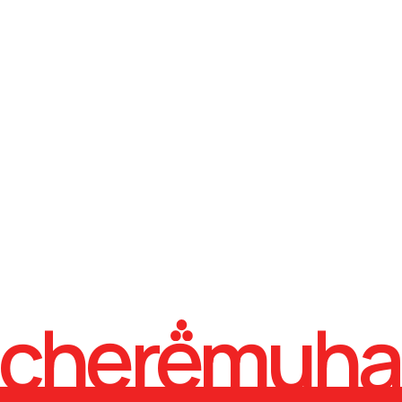
Домашняя одежда
Новинки
Plus size
( покупателям )
Информация
Блог
Контакты
( контакты )
welcome@cheremuha.store
Telegram
VK