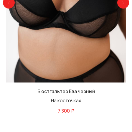
Бюстгальтер Ева черный
На косточках
7 300
₽