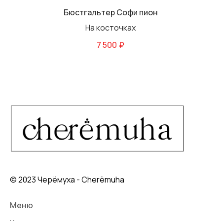
Бюстгальтер Софи пион
На косточках
7 500
₽
© 2023 Черёмуха - Cherёmuha
Меню